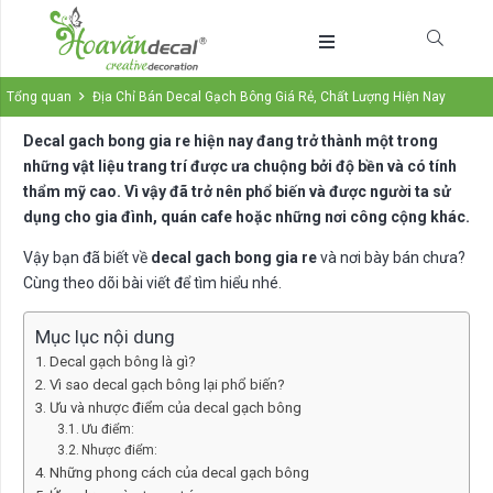
Tổng quan
Địa Chỉ Bán Decal Gạch Bông Giá Rẻ, Chất Lượng Hiện Nay
Decal gach bong gia re hiện nay đang trở thành một trong
những vật liệu trang trí được ưa chuộng bởi độ bền và có tính
thẩm mỹ cao. Vì vậy đã trở nên phổ biến và được người ta sử
dụng cho gia đình, quán cafe hoặc những nơi công cộng khác.
Vậy bạn đã biết về
d
ecal gach bong gia re
và nơi bày bán chưa?
Cùng theo dõi bài viết để tìm hiểu nhé.
Mục lục nội dung
Decal gạch bông là gì?
Vì sao decal gạch bông lại phổ biến?
Ưu và nhược điểm của decal gạch bông
Ưu điểm:
Nhược điểm:
Những phong cách của decal gạch bông