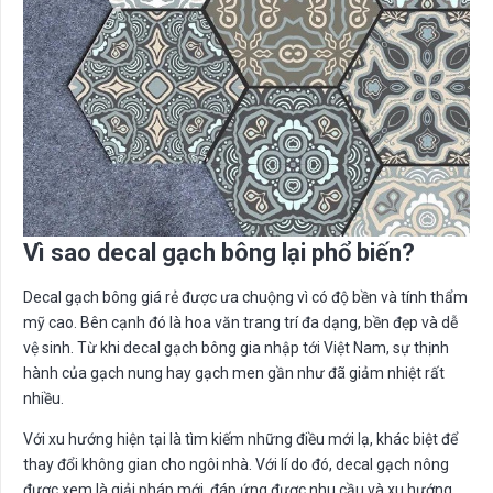
Vì sao decal gạch bông lại phổ biến?
Decal gạch bông giá rẻ được ưa chuộng vì có độ bền và tính thẩm
mỹ cao. Bên cạnh đó là hoa văn trang trí đa dạng, bền đẹp và dễ
vệ sinh. Từ khi decal gạch bông gia nhập tới Việt Nam, sự thịnh
hành của gạch nung hay gạch men gần như đã giảm nhiệt rất
nhiều.
Với xu hướng hiện tại là tìm kiếm những điều mới lạ, khác biệt để
thay đổi không gian cho ngôi nhà. Với lí do đó, decal gạch nông
được xem là giải pháp mới, đáp ứng được nhu cầu và xu hướng