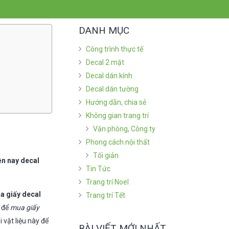
DANH MỤC
Công trình thực tế
Decal 2 mặt
Decal dán kính
Decal dán tường
Hướng dẫn, chia sẻ
Không gian trang trí
Văn phòng, Công ty
Phong cách nội thất
Tối giản
ện nay decal
Tin Tức
Trang trí Noel
a giấy decal
Trang trí Tết
i để
mua giấy
 vật liệu này để
BÀI VIẾT MỚI NHẤT