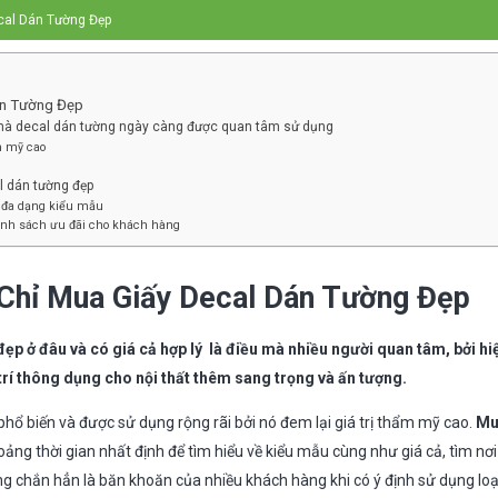
cal Dán Tường Đẹp
án Tường Đẹp
à decal dán tường ngày càng được quan tâm sử dụng
m mỹ cao
l dán tường đẹp
 đa dạng kiểu mẫu
hính sách ưu đãi cho khách hàng
 Chỉ Mua Giấy Decal Dán Tường Đẹp
ẹp ở đâu và có giá cả hợp lý là điều mà nhiều người quan tâm, bởi hi
 trí thông dụng cho nội thất thêm sang trọng và ấn tượng.
hổ biến và được sử dụng rộng rãi bởi nó đem lại giá trị thẩm mỹ cao.
Mu
ng thời gian nhất định để tìm hiểu về kiểu mẫu cùng như giá cả, tìm nơ
g chắn hẳn là băn khoăn của nhiều khách hàng khi có ý định sử dụng loại