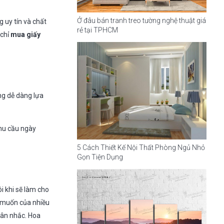
Ở đâu bán tranh treo tường nghệ thuật giá
g uy tín và chất
rẻ tại TPHCM
 chỉ
mua giấy
ng dễ dàng lựa
nhu cầu ngày
5 Cách Thiết Kế Nội Thất Phòng Ngủ Nhỏ
Gọn Tiện Dụng
ôi khi sẽ làm cho
g muốn của nhiều
cân nhắc. Hoa