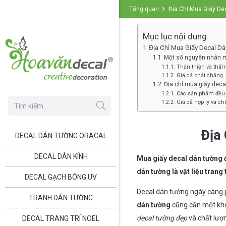
Tổng quan
Địa Chỉ Mua Giấy De
Mục lục nội dung
Địa Chỉ Mua Giấy Decal D
Một số nguyên nhân m
Thân thiện và thẩ
Giá cả phải chăng
Địa chỉ mua giấy deca
Các sản phẩm đều
Giá cả hợp lý và c
Địa
DECAL DÁN TƯỜNG ORACAL
DECAL DÁN KÍNH
Mua giấy decal dán tường đ
dán tường là vật liệu trang
DECAL GẠCH BÔNG UV
Decal dán tường ngày càng p
TRANH DÁN TƯỜNG
dán tường
cũng cần một khoả
decal tường đẹp
và chất lượn
DECAL TRANG TRÍ NOEL