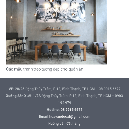
Các mẫu tranh treo tường đẹp cho quán ăn
VP:
20/25 Đặng Thùy Trâm, P. 13, Bình Thạnh, TP. HCM – 08 9915 6677
Xưởng Sản Xuất:
1/7S Đặng Thùy Trâm, P. 13, Bình Thạnh, TP. HCM – 0903
194 979
Hotline:
08 9915 6677
Email:
hoavandecal@gmail.com
Hướng dẫn đặt hàng