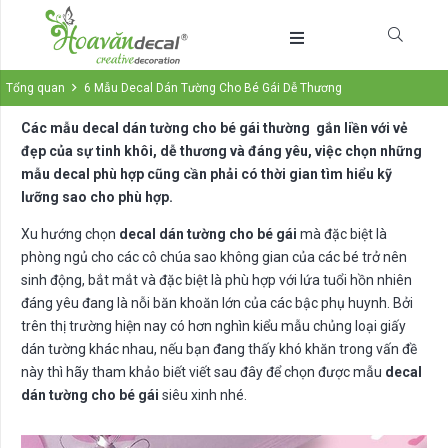
Tổng quan
6 Mẫu Decal Dán Tường Cho Bé Gái Dễ Thương
Các mẫu decal dán tường cho bé gái thường gắn liền với vẻ
đẹp của sự tinh khôi, dễ thương và đáng yêu, việc chọn những
mẫu decal phù hợp cũng cần phải có thời gian tìm hiểu kỹ
lưỡng sao cho phù hợp.
Xu hướng chọn
decal dán tường cho bé gái
mà đặc biệt là
phòng ngủ cho các cô chúa sao không gian của các bé trở nên
sinh động, bắt mắt và đặc biệt là phù hợp với lứa tuổi hồn nhiên
đáng yêu đang là nỗi băn khoăn lớn của các bậc phụ huynh. Bởi
trên thị trường hiện nay có hơn nghìn kiểu mẫu chủng loại giấy
dán tường khác nhau, nếu bạn đang thấy khó khăn trong vấn đề
này thì hãy tham khảo biết viết sau đây để chọn được mẫu
decal
dán tường cho bé gái
siêu xinh nhé.