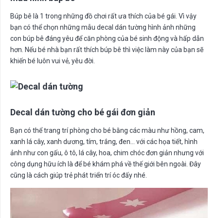
Búp bê là 1 trong những đồ chơi rất ưa thích của bé gái. Vì vậy
bạn có thể chọn những mẫu decal dán tường hình ảnh những
con búp bê đáng yêu để căn phòng của bé sinh động và hấp dẫn
hơn. Nếu bé nhà bạn rất thích búp bê thì việc làm này của bạn sẽ
khiến bé luôn vui vẻ, yêu đời.
Decal dán tường cho bé gái đơn giản
Bạn có thể trang trí phòng cho bé bằng các màu như hồng, cam,
xanh lá cây, xanh dương, tím, trắng, đen… với các họa tiết, hình
ảnh như con gấu, ô tô, lá cây, hoa, chim chóc đơn giản nhưng với
công dụng hữu ích là để bé khám phá về thế giới bên ngoài. Đây
cũng là cách giúp trẻ phát triển trí óc đấy nhé.