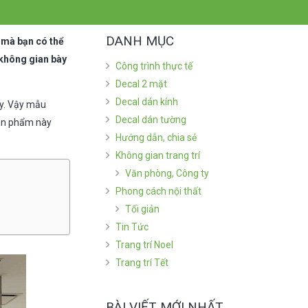
DANH MỤC
i mà bạn có thể
 không gian bày
Công trình thực tế
Decal 2 mặt
Decal dán kính
y. Vậy mẫu
Decal dán tường
sản phẩm này
Hướng dẫn, chia sẻ
Không gian trang trí
Văn phòng, Công ty
Phong cách nội thất
Tối giản
Tin Tức
Trang trí Noel
Trang trí Tết
BÀI VIẾT MỚI NHẤT