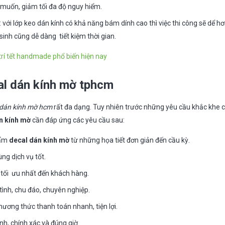
 muốn, giảm tối đa độ nguy hiểm.
: với lớp keo dán kính có khả năng bám dính cao thì việc thi công sẽ dể hơ
 sinh cũng dễ dàng tiết kiệm thời gian.
rí tết handmade phổ biến hiện nay
al dán kính mờ tphcm
 dán kính mờ hcm
rất đa dạng. Tuy nhiên trước những yêu cầu khắc khe 
n kính mờ
cần đáp ứng các yêu cầu sau:
hẩm
decal dán kính mờ
từ những họa tiết đơn giản đến cầu kỳ.
ng dịch vụ tốt.
 tối ưu nhất đến khách hàng.
tình, chu đáo, chuyên nghiệp.
hương thức thanh toán nhanh, tiện lợi.
h, chính xác và đúng giờ.