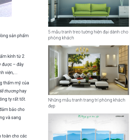
5 mẫu tranh treo tường hiện đại dành cho
a dòng sản phẩm
phòng khách
tấm kính từ 2
y được – đây
nh viện,….
ng thẩm mỹ của
dễ thương
hay
ng ty rất tốt.
Những mẫu tranh trang trí phòng khách
đẹp
 đảm bảo cho
áng và sang
n toàn cho các