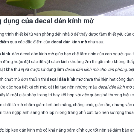
 dụng của decal dán kính mờ
ông trình thiết kế từ văn phòng đến nhà ở để thấy được tầm thiết yếu củ
i điểm qua các đặc điểm của
decal dán kính mờ
như sau:
 kính
: dán decal dán kính mờ giúp hạn chế tầm nhìn của con người qua 
ạn đứng hoặc đặt các đồ vật cách kính khoảng 2m thì gần như không thấ
ật khá thú vị và được sử dụng làm
decal dán kính mờ cho văn phòng
, bệ
ính chất mờ đơn thuần thì
decal dán kính mờ
chưa thể hiện hết công dụ
ữa các họa tiết kẻ chỉ mờ, cắt lai tạo nên những mẫu
decal dán kính mờ 
Đây là một giải pháp trang trí hay kết hợp với việc quảng bá thương hiệu cô
ản chất là mờ nhằm giảm bớt ánh nắng, chống chói, giảm ồn, nhưng vẫn
rí tràn ngập ánh sáng nhờ lớp nilong trắng phủ cát, tạo nên sự rộng tho
ốt
: lớp keo dán kính mờ có khả năng bám dính cực tốt nên sẽ đảm bảo a