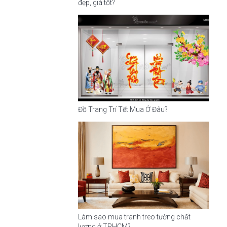
đẹp, giá tốt?
Đồ Trang Trí Tết Mua Ở Đâu?
Làm sao mua tranh treo tường chất
lượng ở TPHCM?