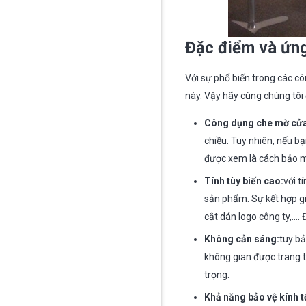
Đặc điểm và ứng
Với sự phổ biến trong các c
này. Vậy hãy cùng chúng tô
Công dụng che mờ cửa
chiều. Tuy nhiên, nếu b
được xem là cách bảo m
Tính tùy biến cao:
với t
sản phẩm. Sự kết hợp gi
cắt dán logo công ty,…. 
Không cản sáng:
tuy b
không gian được trang t
trọng.
Khả năng bảo vệ kính t