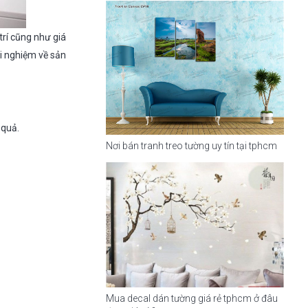
rí cũng như giá
ãi nghiệm về sản
 quả.
Nơi bán tranh treo tường uy tín tại tphcm
Mua decal dán tường giá rẻ tphcm ở đâu