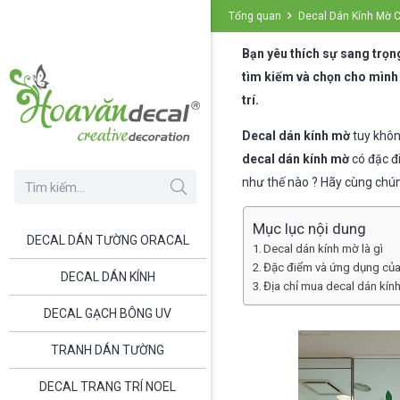
Tổng quan
Decal Dán Kính Mờ C
Bạn yêu thích sự sang trọn
tìm kiếm và chọn cho mình 
trí.
Decal dán kính mờ
tuy khôn
decal dán kính mờ
có đặc đ
như thế nào ? Hãy cùng chún
Mục lục nội dung
DECAL DÁN TƯỜNG ORACAL
Decal dán kính mờ là gì
Đặc điểm và ứng dụng của
DECAL DÁN KÍNH
Địa chỉ mua decal dán kí
DECAL GẠCH BÔNG UV
TRANH DÁN TƯỜNG
DECAL TRANG TRÍ NOEL