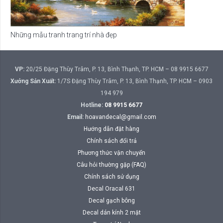
Những mẫu tranh trang trí nhà đẹp
VP:
20/25 Đặng Thùy Trâm, P. 13, Bình Thạnh, TP. HCM – 08 9915 6677
Xưởng Sản Xuất:
1/7S Đặng Thùy Trâm, P. 13, Bình Thạnh, TP. HCM – 0903
194 979
Hotline:
08 9915 6677
Email:
hoavandecal@gmail.com
Hướng dẫn đặt hàng
Chính sách đổi trả
Phương thức vận chuyển
Câu hỏi thường gặp (FAQ)
Chính sách sử dụng
Decal Oracal 631
Decal gạch bông
Decal dán kính 2 mặt