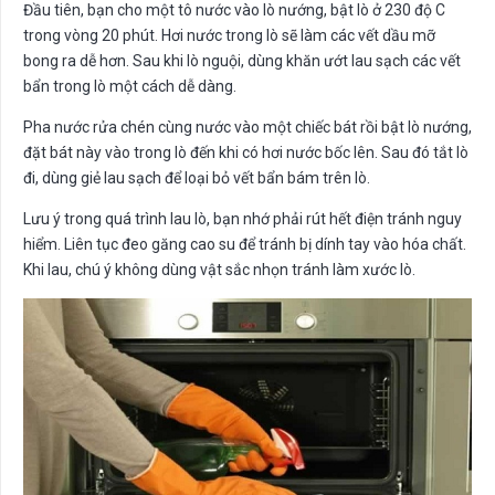
Đầu tiên, bạn cho một tô nước vào lò nướng, bật lò ở 230 độ C
trong vòng 20 phút. Hơi nước trong lò sẽ làm các vết dầu mỡ
bong ra dễ hơn. Sau khi lò nguội, dùng khăn ướt lau sạch các vết
bẩn trong lò một cách dễ dàng.
Pha nước rửa chén cùng nước vào một chiếc bát rồi bật lò nướng,
đặt bát này vào trong lò đến khi có hơi nước bốc lên. Sau đó tắt lò
đi, dùng giẻ lau sạch để loại bỏ vết bẩn bám trên lò.
Lưu ý trong quá trình lau lò, bạn nhớ phải rút hết điện tránh nguy
hiểm. Liên tục đeo găng cao su để tránh bị dính tay vào hóa chất.
Khi lau, chú ý không dùng vật sắc nhọn tránh làm xước lò.