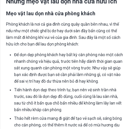
Những mẹo vặt lau dọn nhà cửa hữu ích
Mẹo vặt lau dọn nhà cửa phòng khách
Phòng khách là nơi cả gia đình cùng quây quần bên nhau, vì thế
nếu như một chiếc ghế bị dơ hay dưới sàn đầy bẩn cũng có thể
làm mất đi không khí vui vẻ của gia đình. Sau đây là một số cách
hữu ích cho bạn để lau dọn phòng khách:
Để dọn dẹp phòng khách hay bất kỳ căn phòng nào một cách
nhanh chóng và hiệu quả, trước tiên hãy dành thời gian quan
sát xung quanh căn phòng một vòng trước. Như vậy sẽ giúp
bạn xác định được bạn sẽ cần phải làm những gì, có vật nào
để sai vị trí hay đồ dư thừa nên bỏ đi hay không.
Tiến hành dọn dẹp theo trình tự, bạn nên vệ sinh trần nhà
trước, sau đó là dọn dẹp đồ dùng, cuối cùng là lau sàn nhà,
sau từ chỗ ít bẩn qua chỗ bẩn nhiều để không làm lây lan vết
bẩn nhiều khắp căn phòng.
Tháo hết rèm cửa mang đi giặt để tạo vẻ sạch sẽ, sáng bóng
cho căn phòng, có thể thêm ít nước xả để có mùi hương dịu