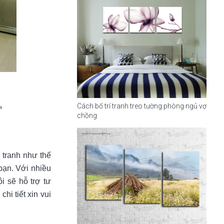
.
Cách bố trí tranh treo tường phòng ngủ vợ
chồng
 tranh như thế
bạn. Với nhiều
i sẽ hỗ trợ tư
hi tiết xin vui