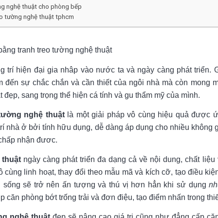
ờng nghệ thuật cho phòng bếp
eo tường nghệ thuật tphcm
í bằng tranh treo tường nghệ thuật
g trí hiện đại gia nhâp vào nước ta và ngày càng phát triển. 
m đến sự chắc chắn và cần thiết của ngôi nhà mà còn mong 
 đẹp, sang trọng thể hiện cá tính và gu thẩm mỹ của mình.
 tường nghệ thuật
là một giải pháp vô cùng hiệu quả được ứ
ng trí nhà ở bởi tính hữu dụng, dễ dàng áp dụng cho nhiều không
 chấp nhận đươc.
 thuật
ngày càng phát triển đa dạng cả về nội dung, chất liệu 
 cùng linh hoạt, thay đổi theo mẫu mã và kích cỡ, tạo điều kiệ
 sống sẽ trở nên ấn tượng và thú vị hơn hẳn khi sử dụng
nh
p căn phòng bớt trống trải và đơn điệu, tạo điểm nhấn trong thiế
ng nghệ thuật
đẹp sẽ nâng cao giá trị cũng như đẳng cấp căn