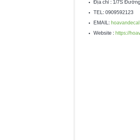
Địa chỉ : 1/7S Đườn
TEL: 0909592123
EMAIL:
hoavandeca
Website :
https://hoa