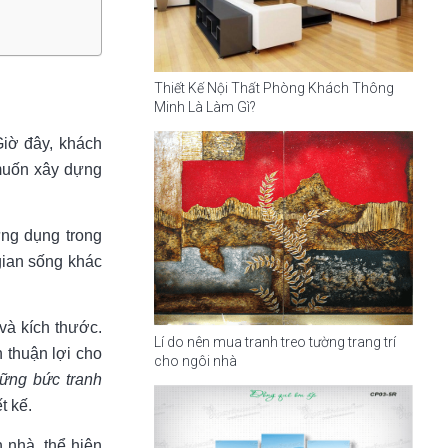
Thiết Kế Nội Thất Phòng Khách Thông
Minh Là Làm Gì?
Giờ đây, khách
muốn xây dựng
ng dụng trong
 gian sống khác
và kích thước.
Lí do nên mua tranh treo tường trang trí
n thuận lợi cho
cho ngôi nhà
ững bức tranh
t kế.
 nhà, thể hiện