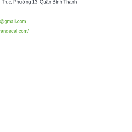
g Trục, Phường 13, Quận Bình Thạnh
l@gmail.com
vandecal.com/