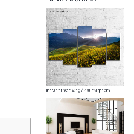
In tranh treo tường ở đâu tại tphcm