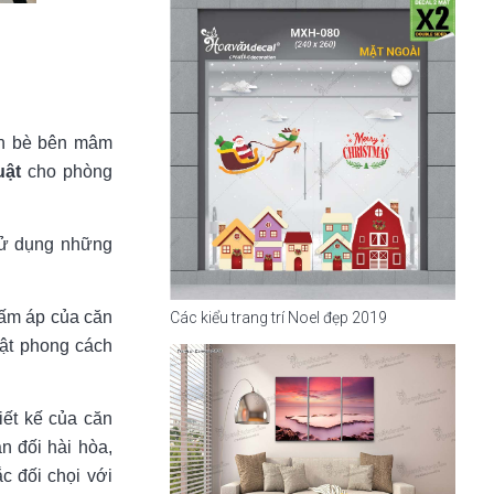
bạn bè bên mâm
uật
cho phòng
 sử dụng những
 ấm áp của căn
Các kiểu trang trí Noel đẹp 2019
uật phong cách
iết kế của căn
n đối hài hòa,
c đối chọi với