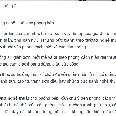
g phòng ăn
ường nghệ thuật cho phòng bếp
rái tim của căn nhà. Là nơi sum vầy, tụ tập của gia đình, 
nh thân, tình bạn hữu. Những bức
tranh treo tường nghệ th
ùy thuộc vào phong cách thiết kế của căn phòng.
ộng sự giản đơn, mới mẻ và đi theo phong cách hiện đại thì
mẻ tạo cảm giác thoáng đãng, giàu sức sống
 theo xu hướng thiết kế châu Âu với điểm nhấn là nét cổ điển,
ranh trừu tượng, tranh sơn dầu hay những bức tranh nghệ th
ờng nghệ thuật
cho phòng bếp, cần chú ý đến phong cách th
hiết bị nội thất của căn phòng mà lựa chọn tranh phù hợp, câ
ều, lấp đầy các khoảng trống một cách không cần thiết, màu sắ