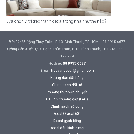
Lựa chọn vị trí treo tranh decal trong nhà như thế nào?
VP:
20/25 Đặng Thùy Trâm, P. 13, Bình Thạnh, TP. HCM – 08 9915 6677
Xưởng Sản Xuất:
1/7S Đặng Thùy Trâm, P. 13, Bình Thạnh, TP. HCM – 0903
194 979
Hotline:
08 9915 6677
Email:
hoavandecal@gmail.com
Hướng dẫn đặt hàng
Chính sách đổi trả
Phương thức vận chuyển
Câu hỏi thường gặp (FAQ)
Chính sách sử dụng
Decal Oracal 631
Decal gạch bông
Decal dán kính 2 mặt