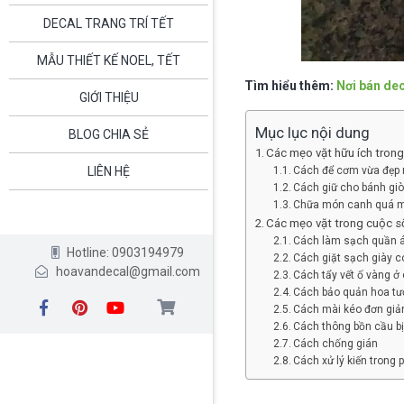
DECAL TRANG TRÍ TẾT
MẪU THIẾT KẾ NOEL, TẾT
Tìm hiểu thêm:
Nơi bán de
GIỚI THIỆU
Mục lục nội dung
BLOG CHIA SẺ
Các mẹo vặt hữu ích trong
LIÊN HỆ
Cách để cơm vừa đẹp
Cách giữ cho bánh giò
Chữa món canh quá 
Các mẹo vặt trong cuộc 
Cách làm sạch quần 
Hotline: 0903194979
Cách giặt sạch giày c
hoavandecal@gmail.com
Cách tẩy vết ố vàng ở
Cách bảo quản hoa tươ
Cách mài kéo đơn giả
Cách thông bồn cầu b
Cách chống gián
Cách xử lý kiến trong 