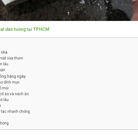
cal dán tường tại TPHCM
 nhà
 mắt vừa thơm
n lâu
mặn
sống hàng ngày
áo dính mực
ó mùi
 cổ áo và nách áo
i lâu
n
ị tắc nhanh chóng
phòng