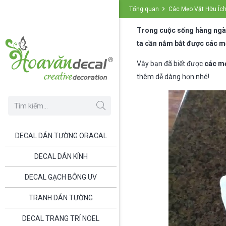
Tổng quan
Các Mẹo Vặt Hữu Íc
Trong cuộc sống hàng ngày
ta cần nắm bắt được các mẹo
Vậy bạn đã biết được
các mẹ
thêm dễ dàng hơn nhé!
DECAL DÁN TƯỜNG ORACAL
DECAL DÁN KÍNH
DECAL GẠCH BÔNG UV
TRANH DÁN TƯỜNG
DECAL TRANG TRÍ NOEL