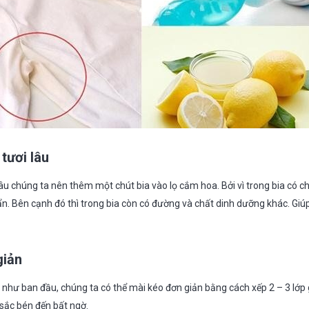
tươi lâu
âu chúng ta nên thêm một chút bia vào lọ cắm hoa. Bởi vì trong bia có c
ẩn. Bên cạnh đó thì trong bia còn có đường và chất dinh dưỡng khác. Giú
giản
c như ban đầu, chúng ta có thể mài kéo đơn giản bằng cách xếp 2 – 3 lớp
 sắc bén đến bất ngờ.