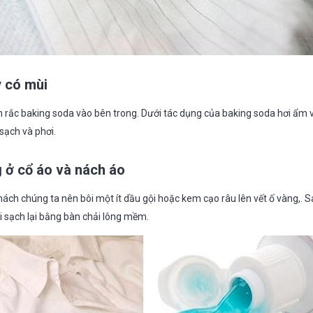
y có mùi
n rắc baking soda vào bên trong. Dưới tác dụng của baking soda hơi ẩm v
 sạch và phơi.
g ở cổ áo và nách áo
 nách chúng ta nên bôi một ít dầu gội hoặc kem cạo râu lên vết ố vàng,. 
i sạch lại bằng bàn chải lông mềm.