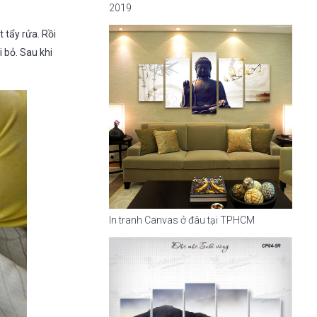
2019
 tẩy rửa. Rồi
i bỏ. Sau khi
In tranh Canvas ở đâu tại TPHCM