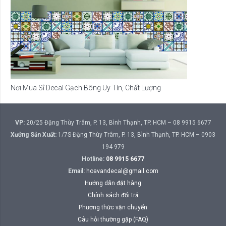
Nơi Mua Sỉ Decal Gạch Bông Uy Tín, Chất Lượng
VP:
20/25 Đặng Thùy Trâm, P. 13, Bình Thạnh, TP. HCM – 08 9915 6677
Xưởng Sản Xuất:
1/7S Đặng Thùy Trâm, P. 13, Bình Thạnh, TP. HCM – 0903
194 979
Hotline:
08 9915 6677
Email:
hoavandecal@gmail.com
Hướng dẫn đặt hàng
Chính sách đổi trả
Phương thức vận chuyển
Câu hỏi thường gặp (FAQ)