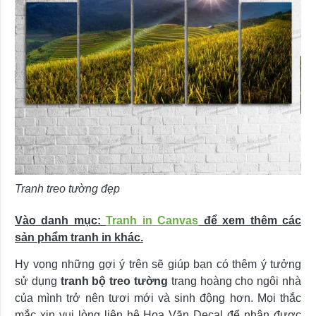
Tranh treo tường đẹp
Vào danh mục:
Tranh in Canvas
để xem thêm các
sản phẩm tranh in khác.
Hy vọng những gợi ý trên sẽ giúp bạn có thêm ý tưởng
sử dụng
tranh bộ treo tường
trang hoàng cho ngôi nhà
của mình trở nên tươi mới và sinh động hơn. Mọi thắc
mắc xin vui lòng liên hệ Hoa Văn Decal để nhận được