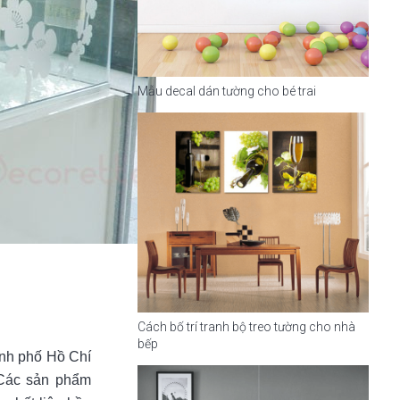
Mẫu decal dán tường cho bé trai
Cách bố trí tranh bộ treo tường cho nhà
bếp
ành phố Hồ Chí
 Các sản phẩm