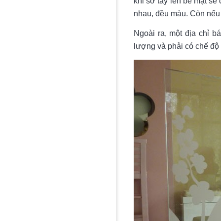
khi sờ tay lên bề mặt s
nhau, đều màu. Còn nếu 
Ngoài ra, một địa chỉ b
lượng và phải có chế độ