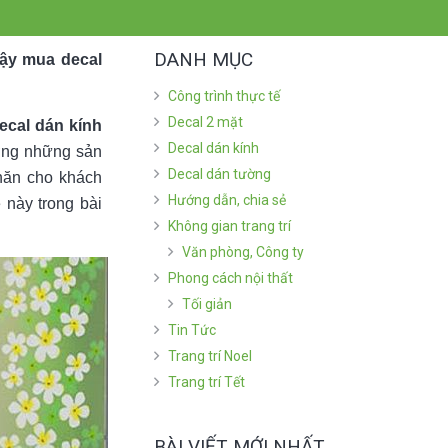
DANH MỤC
vậy mua decal
Công trình thực tế
Decal 2 mặt
ecal dán kính
Decal dán kính
ường những sản
Decal dán tường
khăn cho khách
Hướng dẫn, chia sẻ
 này trong bài
Không gian trang trí
Văn phòng, Công ty
Phong cách nội thất
Tối giản
Tin Tức
Trang trí Noel
Trang trí Tết
BÀI VIẾT MỚI NHẤT