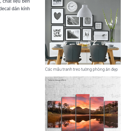
 chất liệu bền
decal dán kính
Các mẫu tranh treo tường phòng ăn đẹp