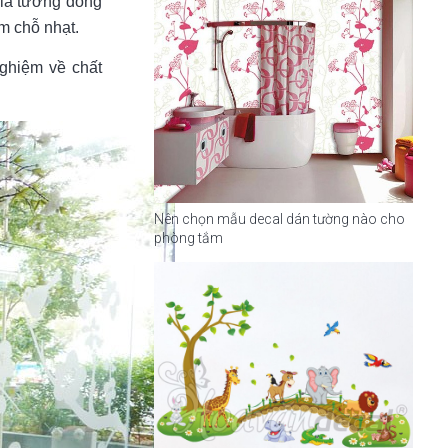
 là tương đồng
m chỗ nhạt.
nghiệm về chất
Nên chọn mẫu decal dán tường nào cho
phòng tắm