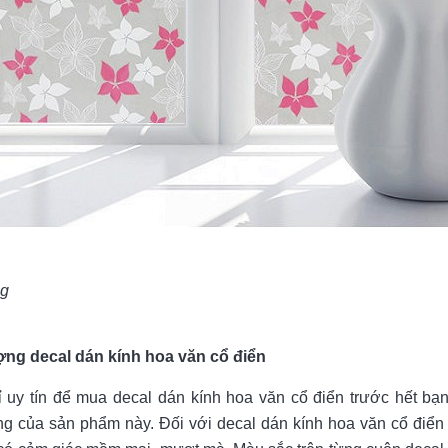
ng
ợng decal dán kính hoa văn cổ điển
 uy tín để mua decal dán kính hoa văn cổ điển trước hết bạn
ng của sản phẩm này. Đối với decal dán kính hoa văn cổ điển 