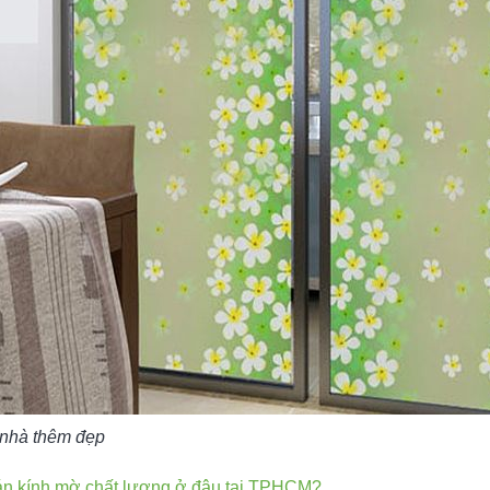
 nhà thêm đẹp
n kính mờ chất lượng ở đâu tại TPHCM?