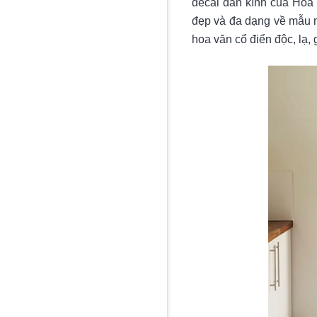
decal dán kính của Hoa 
đẹp và đa dạng về mẫu m
hoa văn cổ điển độc, lạ, 