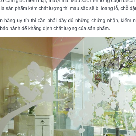
ẽ có cảm giác mềm mại, mượt mà. Màu sắc trên từng cuộn decal
là sản phẩm kém chất lượng thì màu sắc sẽ bị loang lỗ, chỗ đậ
án hàng uy tín thì cần phải đầy đủ những chứng nhận, kiểm 
 bảo hành để khẳng định chất lượng của sản phẩm.