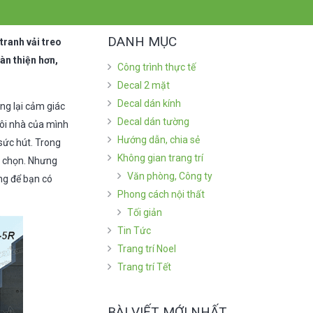
DANH MỤC
tranh vải treo
àn thiện hơn,
Công trình thực tế
Decal 2 mặt
Decal dán kính
ng lại cảm giác
Decal dán tường
gôi nhà của mình
Hướng dẫn, chia sẻ
sức hút. Trong
Không gian trang trí
a chọn. Nhưng
Văn phòng, Công ty
ng để bạn có
Phong cách nội thất
Tối giản
Tin Tức
Trang trí Noel
Trang trí Tết
BÀI VIẾT MỚI NHẤT