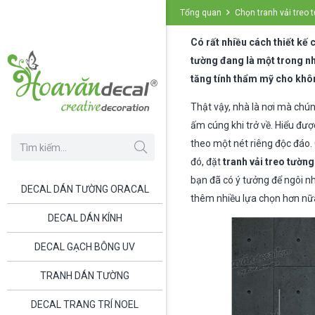
Tổng quan
Chọn tranh vải treo
Có rất nhiều cách thiết kế 
tường đang là một trong n
tăng tính thẩm mỹ cho khô
Thật vậy, nhà là nơi mà chún
ấm cúng khi trở về. Hiểu đư
theo một nét riêng độc đáo. 
đó, đặt
tranh vải treo tường
bạn đã có ý tưởng để ngôi n
DECAL DÁN TƯỜNG ORACAL
thêm nhiều lựa chọn hơn nữ
DECAL DÁN KÍNH
DECAL GẠCH BÔNG UV
TRANH DÁN TƯỜNG
DECAL TRANG TRÍ NOEL