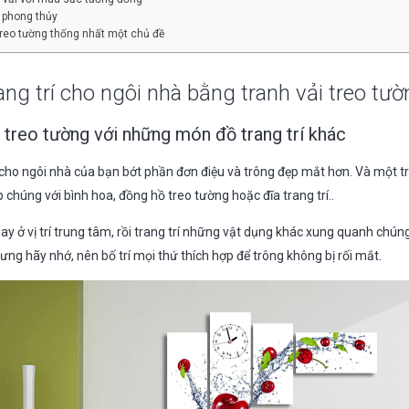
o phong thủy
 treo tường thống nhất một chủ đề
ang trí cho ngôi nhà bằng tranh vải treo tư
 treo tường với những món đồ trang trí khác
cho ngôi nhà của bạn bớt phần đơn điệu và trông đẹp mắt hơn. Và một 
p chúng với bình hoa, đồng hồ treo tường hoặc đĩa trang trí..
y ở vị trí trung tâm, rồi trang trí những vật dụng khác xung quanh chún
ng hãy nhớ, nên bố trí mọi thứ thích hợp để trông không bị rối mắt.