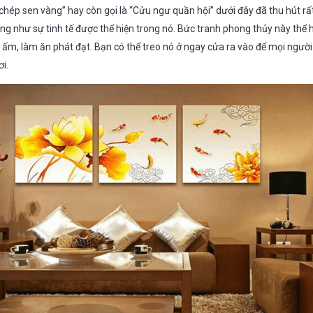
 chép sen vàng” hay còn gọi là “Cửu ngư quần hội” dưới đây đã thu hút rất
g như sự tinh tế được thể hiện trong nó. Bức tranh phong thủy này th
n ấm, làm ăn phát đạt. Bạn có thể treo nó ở ngay cửa ra vào để mọi ngườ
i.