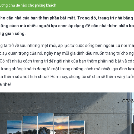
 tường chủ đề nào cho phòng khách
cho căn nhà của bạn thêm phần bắt mắt. Trong đó, trang trí nhà bằng 
hững cách mà nhiều người lựa chọn áp dụng để căn nhà thêm phần ho
ng gian sống.
g ta trở về sau những mệt mỏi, áp lực từ cuộc sống bên ngoài. Là nơi ma
ợc sự quan trọng của nó, ngày nay mỗi gia đình đều muốn trang trí cho n
Có rất nhiều cách trang trí để ngôi nhà của bạn thêm phần nổi bật và có 
trong phòng khách đang là một trong những cách mà nhiều gia đình lự
hà thêm sức hút hơn chưa? Hôm nay, chúng tôi sẽ chia sẽ thêm vài ý tưở
a nhé!