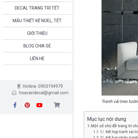
DECAL TRANG TRÍ TẾT
MẪU THIẾT KẾ NOEL, TẾT
GIỚI THIỆU
BLOG CHIA SẺ
LIÊN HỆ
Hotline: 0903194979
hoavandecal@gmail.com
Tranh vải treo tườ
Mục lục nội dung
Một số chủ đề trang trí ch
1/ Kết hợp tranh vải t
2/ Kết hợp nhiều tran