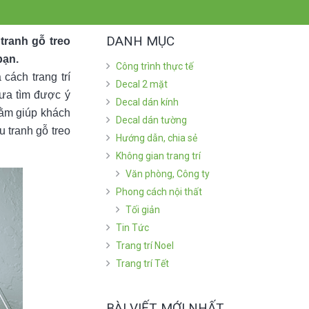
DANH MỤC
tranh gỗ treo
bạn.
Công trình thực tế
cách trang trí
Decal 2 mặt
hưa tìm được ý
Decal dán kính
hằm giúp khách
Decal dán tường
 tranh gỗ treo
Hướng dẫn, chia sẻ
Không gian trang trí
Văn phòng, Công ty
Phong cách nội thất
Tối giản
Tin Tức
Trang trí Noel
Trang trí Tết
BÀI VIẾT MỚI NHẤT