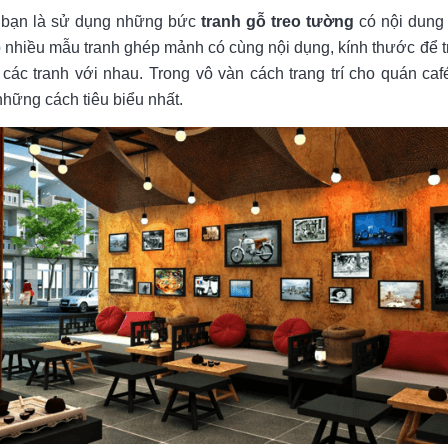
 bạn là sử dụng những bức
tranh gỗ treo tường
có nội dung 
p nhiều mẫu tranh ghép mảnh có cùng nội dụng, kính thước để 
các tranh với nhau. Trong vô vàn cách trang trí cho quán café
những cách tiêu biểu nhất.