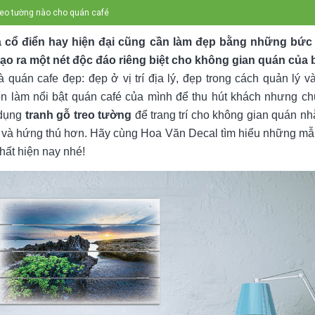
reo tường nào cho quán café
 cổ điển hay hiện đại cũng cần làm đẹp bằng những bức 
ạo ra một nét độc đáo riêng biệt cho không gian quán của 
quán cafe đẹp: đẹp ở vị trí địa lý, đẹp trong cách quản lý và 
n làm nổi bật quán café của mình để thu hút khách nhưng c
 dụng
tranh gỗ treo tường
để trang trí cho không gian quán n
và hứng thú hơn. Hãy cùng Hoa Văn Decal tìm hiểu những mẫu
hất hiện nay nhé!