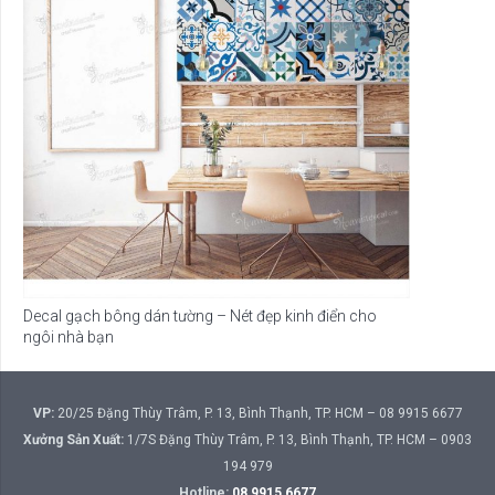
Decal gạch bông dán tường – Nét đẹp kinh điển cho
ngôi nhà bạn
VP:
20/25 Đặng Thùy Trâm, P. 13, Bình Thạnh, TP. HCM – 08 9915 6677
Xưởng Sản Xuất:
1/7S Đặng Thùy Trâm, P. 13, Bình Thạnh, TP. HCM – 0903
194 979
Hotline:
08 9915 6677