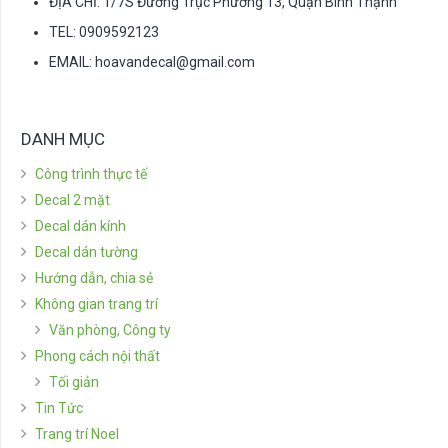
ĐỊA CHỈ: 1/7S Đường Trục Phường 13, Quận Bình Thạnh
TEL: 0909592123
EMAIL:
hoavandecal@gmail.com
DANH MỤC
Công trình thực tế
Decal 2 mặt
Decal dán kính
Decal dán tường
Hướng dẫn, chia sẻ
Không gian trang trí
Văn phòng, Công ty
Phong cách nội thất
Tối giản
Tin Tức
Trang trí Noel