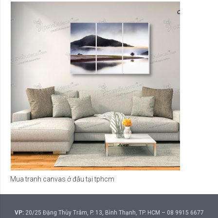
Mua tranh canvas ở đâu tại tphcm
VP:
20/25 Đặng Thùy Trâm, P. 13, Bình Thạnh, TP. HCM – 08 9915 6677