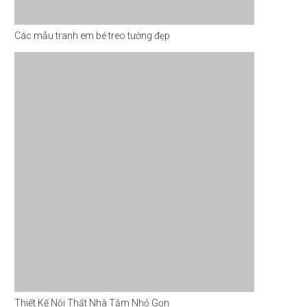
Các mẫu tranh em bé treo tường đẹp
Thiết Kế Nội Thất Nhà Tắm Nhỏ Gọn