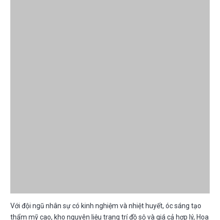
Với đội ngũ nhân sự có kinh nghiệm và nhiệt huyết, óc sáng tạo
thẩm mỹ cao, kho nguyên liệu trang trí đồ sộ và giá cả hợp lý, Hoa