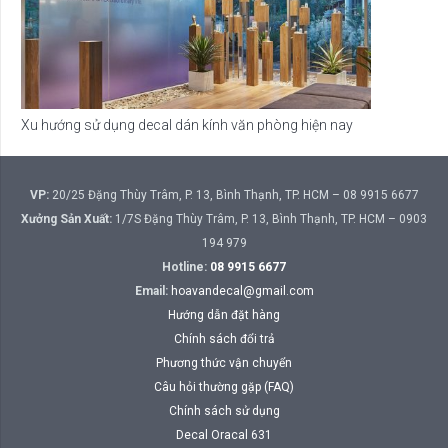
Xu hướng sử dụng decal dán kính văn phòng hiện nay
VP:
20/25 Đặng Thùy Trâm, P. 13, Bình Thạnh, TP. HCM – 08 9915 6677
Xưởng Sản Xuất:
1/7S Đặng Thùy Trâm, P. 13, Bình Thạnh, TP. HCM – 0903
194 979
Hotline:
08 9915 6677
Email:
hoavandecal@gmail.com
Hướng dẫn đặt hàng
Chính sách đổi trả
Phương thức vận chuyển
Câu hỏi thường gặp (FAQ)
Chính sách sử dụng
Decal Oracal 631