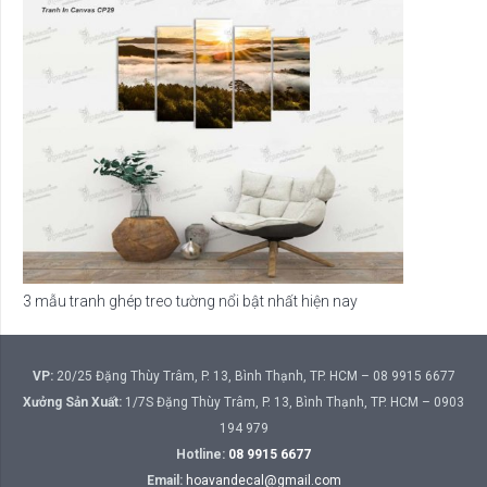
3 mẫu tranh ghép treo tường nổi bật nhất hiện nay
VP:
20/25 Đặng Thùy Trâm, P. 13, Bình Thạnh, TP. HCM – 08 9915 6677
Xưởng Sản Xuất:
1/7S Đặng Thùy Trâm, P. 13, Bình Thạnh, TP. HCM – 0903
194 979
Hotline:
08 9915 6677
Email:
hoavandecal@gmail.com