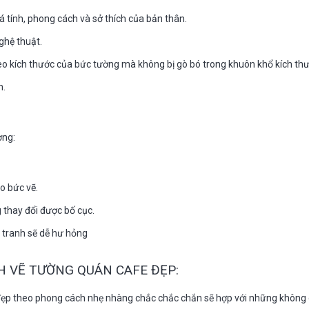
á tính, phong cách và sở thích của bản thân.
ghệ thuật.
eo kích thước của bức tường mà không bị gò bó trong khuôn khổ kích th
h.
ờng:
o bức vẽ.
thay đổi được bố cục.
 tranh sẽ dễ hư hỏng
 VẼ TƯỜNG QUÁN CAFE ĐẸP:
đẹp theo phong cách nhẹ nhàng chắc chắc chắn sẽ hợp với những không 