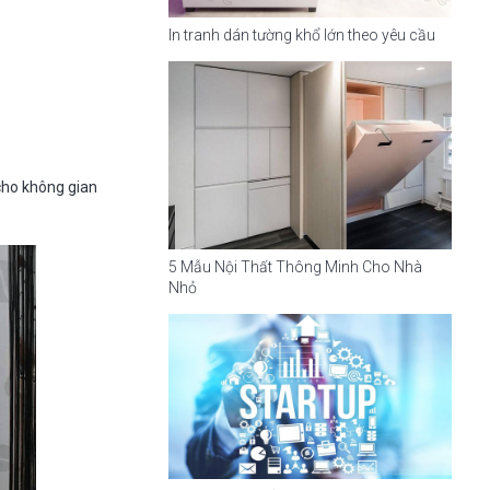
In tranh dán tường khổ lớn theo yêu cầu
cho không gian
5 Mẫu Nội Thất Thông Minh Cho Nhà
Nhỏ