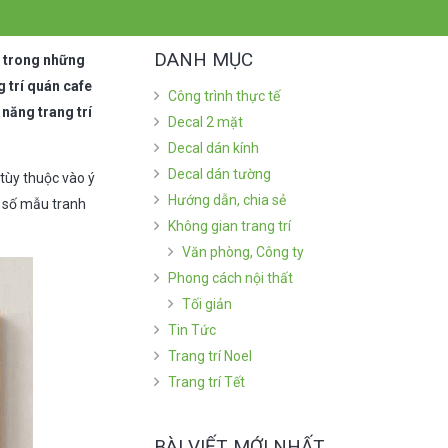
DANH MỤC
ột trong những
g trí quán cafe
Công trình thực tế
 năng trang trí
Decal 2 mặt
Decal dán kính
Decal dán tường
 tùy thuộc vào ý
Hướng dẫn, chia sẻ
t số mẫu tranh
Không gian trang trí
Văn phòng, Công ty
Phong cách nội thất
Tối giản
Tin Tức
Trang trí Noel
Trang trí Tết
BÀI VIẾT MỚI NHẤT