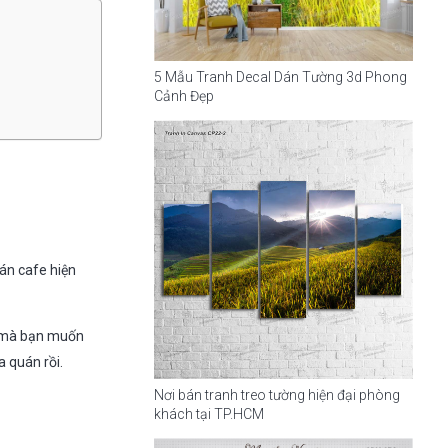
5 Mẫu Tranh Decal Dán Tường 3d Phong
Cảnh Đẹp
án cafe hiện
ng mà bạn muốn
 quán rồi.
Nơi bán tranh treo tường hiện đại phòng
khách tại TP.HCM