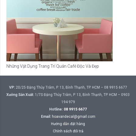
Những Vật Dụng Trang Trí Quán Café Độc Và Đẹp
VP:
20/25 Đặng Thùy Trâm, P. 13, Bình Thạnh, TP. HCM – 08 9915 6677
Xưởng Sản Xuất:
1/7S Đặng Thùy Trâm, P. 13, Bình Thạnh, TP. HCM – 0903
194 979
Hotline:
08 9915 6677
Email:
hoavandecal@gmail.com
Hướng dẫn đặt hàng
Chính sách đổi trả