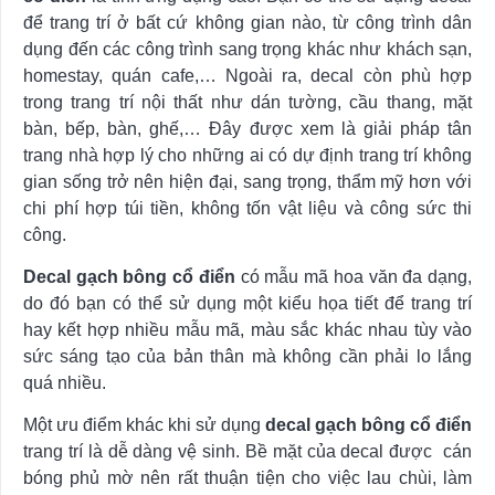
để trang trí ở bất cứ không gian nào, từ công trình dân
dụng đến các công trình sang trọng khác như khách sạn,
homestay, quán cafe,… Ngoài ra, decal còn phù hợp
trong trang trí nội thất như dán tường, cầu thang, mặt
bàn, bếp, bàn, ghế,… Đây được xem là giải pháp tân
trang nhà hợp lý cho những ai có dự định trang trí không
gian sống trở nên hiện đại, sang trọng, thẩm mỹ hơn với
chi phí hợp túi tiền, không tốn vật liệu và công sức thi
công.
Decal gạch bông cổ điển
có mẫu mã hoa văn đa dạng,
do đó bạn có thể sử dụng một kiểu họa tiết để trang trí
hay kết hợp nhiều mẫu mã, màu sắc khác nhau tùy vào
sức sáng tạo của bản thân mà không cần phải lo lắng
quá nhiều.
Một ưu điểm khác khi sử dụng
decal gạch bông cổ điển
trang trí là dễ dàng vệ sinh. Bề mặt của decal được cán
bóng phủ mờ nên rất thuận tiện cho việc lau chùi, làm