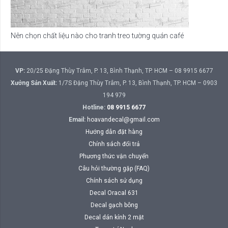
Nên chọn chất liệu nào cho tranh treo tường quán café
VP:
20/25 Đặng Thùy Trâm, P. 13, Bình Thạnh, TP. HCM – 08 9915 6677
Xưởng Sản Xuất:
1/7S Đặng Thùy Trâm, P. 13, Bình Thạnh, TP. HCM – 0903
194 979
Hotline:
08 9915 6677
Email:
hoavandecal@gmail.com
Hướng dẫn đặt hàng
Chính sách đổi trả
Phương thức vận chuyển
Câu hỏi thường gặp (FAQ)
Chính sách sử dụng
Decal Oracal 631
Decal gạch bông
Decal dán kính 2 mặt