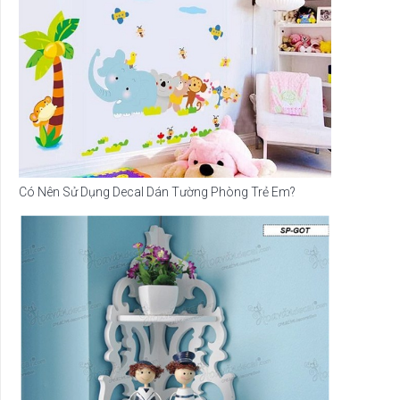
Có Nên Sử Dụng Decal Dán Tường Phòng Trẻ Em?