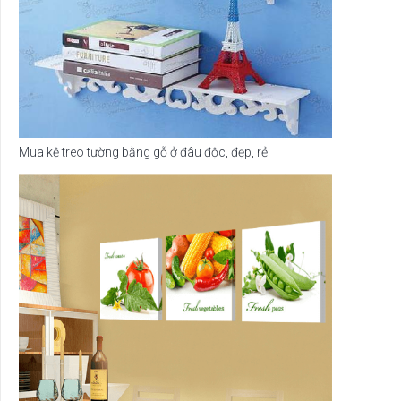
Mua kệ treo tường bằng gỗ ở đâu độc, đẹp, rẻ