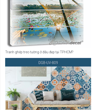
Tranh ghép treo tường ở đâu đẹp tại TPHCM?