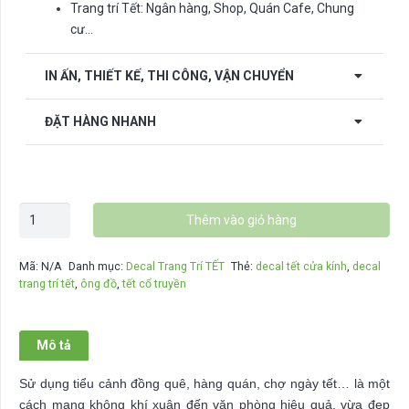
Trang trí Tết: Ngân hàng, Shop, Quán Cafe, Chung
cư…
IN ẤN, THIẾT KẾ, THI CÔNG, VẬN CHUYỂN
ĐẶT HÀNG NHANH
Decal
Thêm vào giỏ hàng
trang
trí
Mã:
N/A
Danh mục:
Decal Trang Trí TẾT
Thẻ:
decal tết cửa kính
,
decal
tết
trang trí tết
,
ông đồ
,
tết cổ truyền
DT-
D20
số
Mô tả
lượng
Sử dụng tiểu cảnh đồng quê, hàng quán, chợ ngày tết… là một
cách mang không khí xuân đến văn phòng hiệu quả, vừa đẹp