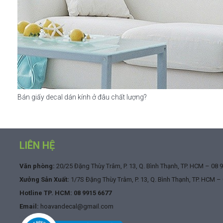
Bán giấy decal dán kính ở đâu chất lượng?
LIÊN HỆ
Văn phòng:
20/25 Đặng Thùy Trâm, P. 13, Q. Bình Thạnh, TP. HCM –
08 
Xưởng Sản Xuất:
1/7S Đặng Thùy Trâm, P. 13, Q. Bình Thạnh, TP. HCM –
Hotline TP. HCM:
08 9915 6677
Email:
hoavandecal@gmail.com