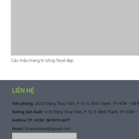
Các mẫu trang trí shop Noel đẹp
LIÊN HỆ
Văn phòng:
20/25 Đặng Thùy Trâm, P. 13, Q. Bình Thạnh, TP. HCM –
08 
Xưởng Sản Xuất:
1/7S Đặng Thùy Trâm, P. 13, Q. Bình Thạnh, TP. HCM –
Hotline TP. HCM:
08 9915 6677
Email:
hoavandecal@gmail.com