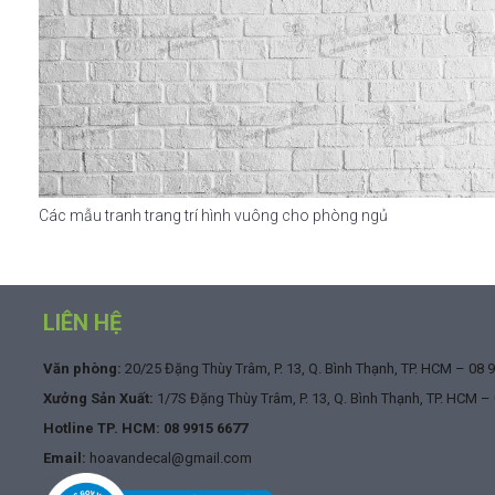
Các mẫu tranh trang trí hình vuông cho phòng ngủ
LIÊN HỆ
Văn phòng:
20/25 Đặng Thùy Trâm, P. 13, Q. Bình Thạnh, TP. HCM –
08 
Xưởng Sản Xuất:
1/7S Đặng Thùy Trâm, P. 13, Q. Bình Thạnh, TP. HCM –
Hotline TP. HCM:
08 9915 6677
Email:
hoavandecal@gmail.com