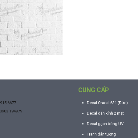
CUNG CẤP
9915 6677
Decal Oracal 631 (Đức)
0903 194979
Decal dán kính 2 mặt
Decal gạch bông UV
Tranh dán tường