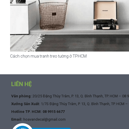
Cách chọn mua tranh treo tường ở TPHCM
LIÊN HỆ
Văn phòng:
20/25 Đặng Thùy Trâm, P. 13, Q. Bình Thạnh, TP. HCM –
08 
Xưởng Sản Xuất:
1/7S Đặng Thùy Trâm, P. 13, Q. Bình Thạnh, TP. HCM –
Hotline TP. HCM:
08 9915 6677
Email:
hoavandecal@gmail.com