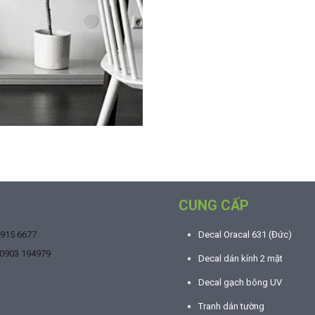
CUNG CẤP
9915 6677
Decal Oracal 631 (Đức)
0903 194979
Decal dán kính 2 mặt
Decal gạch bông UV
Tranh dán tường