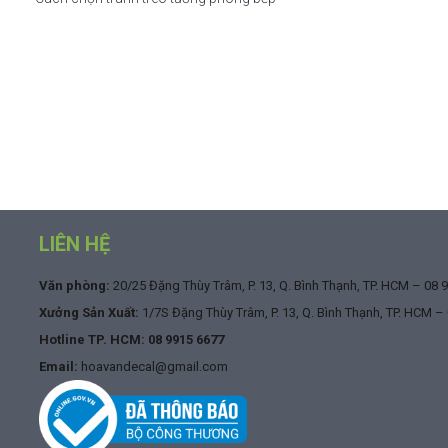
LIÊN HỆ
Văn phòng:
20/25 Đặng Thùy Trâm, P. 13, Q. Bình Thạnh, TP. HCM –
08 
Xưởng Sản Xuất:
1/7S Đặng Thùy Trâm, P. 13, Q. Bình Thạnh, TP. HCM –
Hotline TP. HCM:
08 9915 6677
Email:
hoavandecal@gmail.com