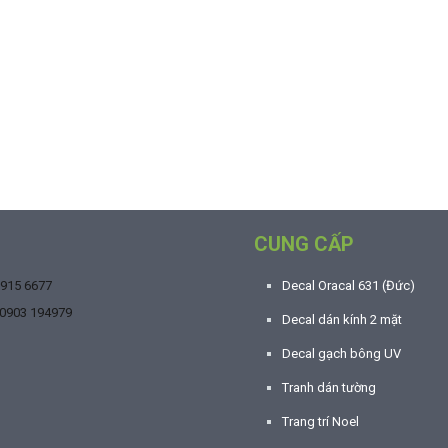
CUNG CẤP
9915 6677
Decal Oracal 631 (Đức)
0903 194979
Decal dán kính 2 mặt
Decal gạch bông UV
Tranh dán tường
Trang trí Noel