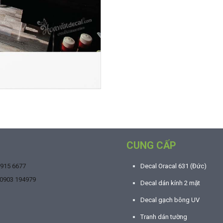
CUNG CẤP
9915 6677
Decal Oracal 631 (Đức)
0903 194979
Decal dán kính 2 mặt
Decal gạch bông UV
Tranh dán tường