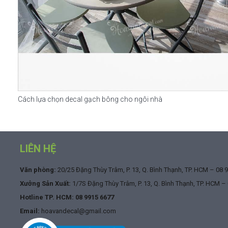
Cách lựa chọn decal gạch bông cho ngôi nhà
LIÊN HỆ
Văn phòng:
20/25 Đặng Thùy Trâm, P. 13, Q. Bình Thạnh, TP. HCM –
08 
Xưởng Sản Xuất:
1/7S Đặng Thùy Trâm, P. 13, Q. Bình Thạnh, TP. HCM –
Hotline TP. HCM:
08 9915 6677
Email:
hoavandecal@gmail.com