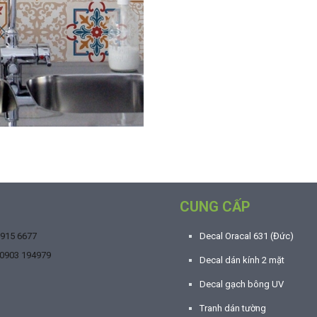
CUNG CẤP
9915 6677
Decal Oracal 631 (Đức)
0903 194979
Decal dán kính 2 mặt
Decal gạch bông UV
Tranh dán tường