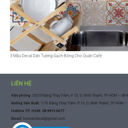
3 Mẫu Decal Dán Tường Gạch Bông Cho Quán Café
LIÊN HỆ
Văn phòng:
20/25 Đặng Thùy Trâm, P. 13, Q. Bình Thạnh, TP. HCM –
08 
Xưởng Sản Xuất:
1/7S Đặng Thùy Trâm, P. 13, Q. Bình Thạnh, TP. HCM –
Hotline TP. HCM:
08 9915 6677
Email:
hoavandecal@gmail.com