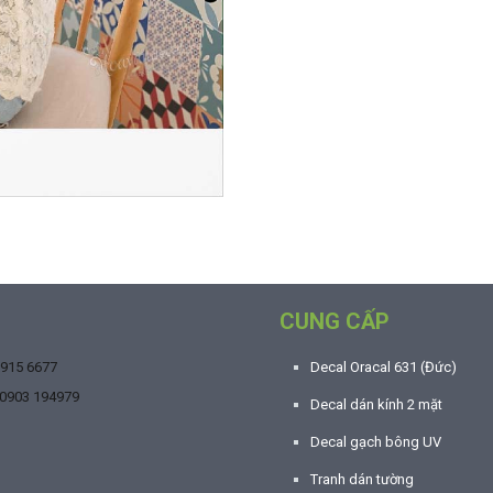
CUNG CẤP
9915 6677
Decal Oracal 631 (Đức)
0903 194979
Decal dán kính 2 mặt
Decal gạch bông UV
Tranh dán tường