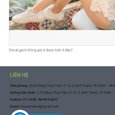
Decal gạch bông giá sỉ được bán ở đâu?
LIÊN HỆ
Văn phòng:
20/25 Đặng Thùy Trâm, P. 13, Q. Bình Thạnh, TP. HCM –
08 
Xưởng Sản Xuất:
1/7S Đặng Thùy Trâm, P. 13, Q. Bình Thạnh, TP. HCM –
Hotline TP. HCM:
08 9915 6677
Email:
hoavandecal@gmail.com