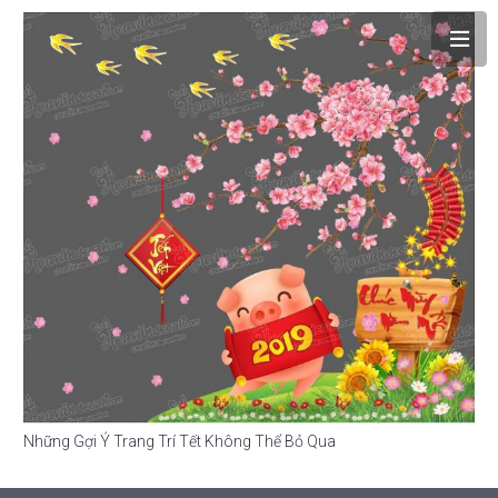
Những Gợi Ý Trang Trí Tết Không Thể Bỏ Qua