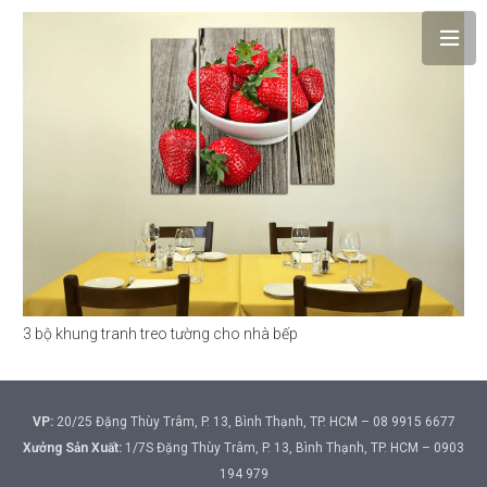
3 bộ khung tranh treo tường cho nhà bếp
VP:
20/25 Đặng Thùy Trâm, P. 13, Bình Thạnh, TP. HCM – 08 9915 6677
Xưởng Sản Xuất:
1/7S Đặng Thùy Trâm, P. 13, Bình Thạnh, TP. HCM – 0903
194 979