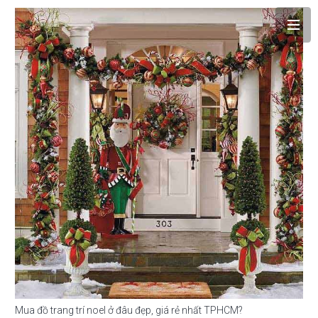
Mua đồ trang trí noel ở đâu đẹp, giá rẻ nhất TPHCM?