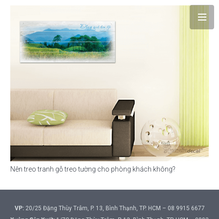
Nên treo tranh gỗ treo tường cho phòng khách không?
VP:
20/25 Đặng Thùy Trâm, P. 13, Bình Thạnh, TP. HCM – 08 9915 6677