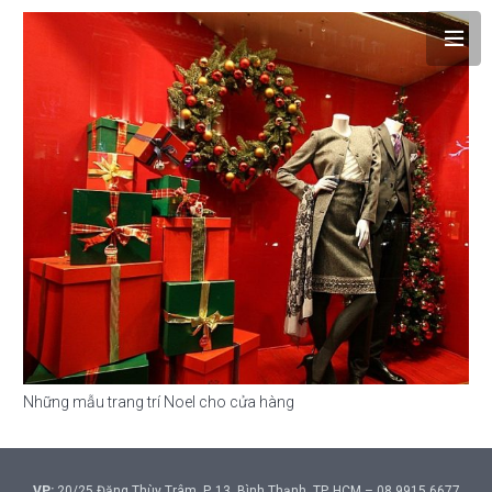
Những mẫu trang trí Noel cho cửa hàng
VP:
20/25 Đặng Thùy Trâm, P. 13, Bình Thạnh, TP. HCM – 08 9915 6677