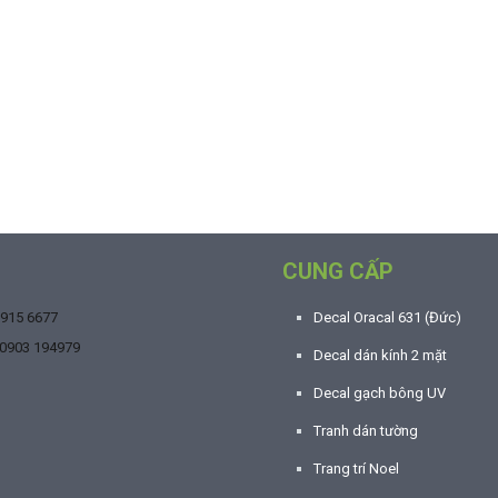
CUNG CẤP
9915 6677
Decal Oracal 631 (Đức)
0903 194979
Decal dán kính 2 mặt
Decal gạch bông UV
Tranh dán tường
Trang trí Noel