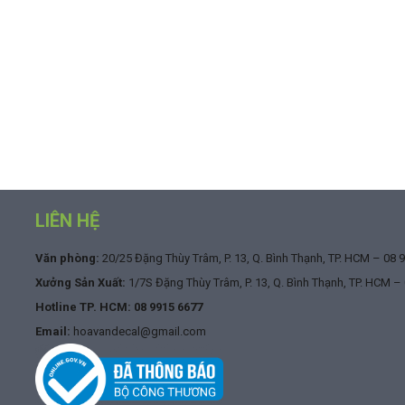
LIÊN HỆ
Văn phòng:
20/25 Đặng Thùy Trâm, P. 13, Q. Bình Thạnh, TP. HCM –
08 
Xưởng Sản Xuất:
1/7S Đặng Thùy Trâm, P. 13, Q. Bình Thạnh, TP. HCM –
Hotline TP. HCM:
08 9915 6677
Email:
hoavandecal@gmail.com