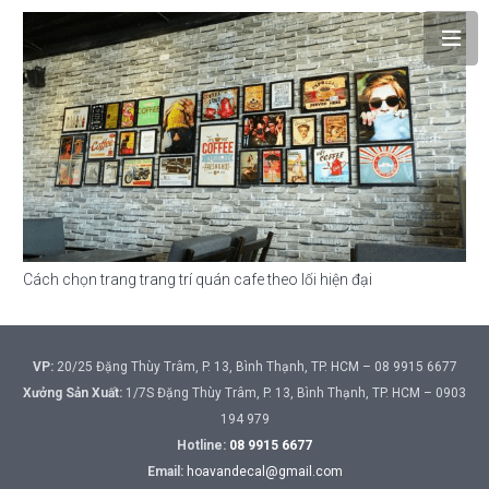
Cách chọn trang trang trí quán cafe theo lối hiện đại
VP:
20/25 Đặng Thùy Trâm, P. 13, Bình Thạnh, TP. HCM – 08 9915 6677
Xưởng Sản Xuất:
1/7S Đặng Thùy Trâm, P. 13, Bình Thạnh, TP. HCM – 0903
194 979
Hotline:
08 9915 6677
Email:
hoavandecal@gmail.com