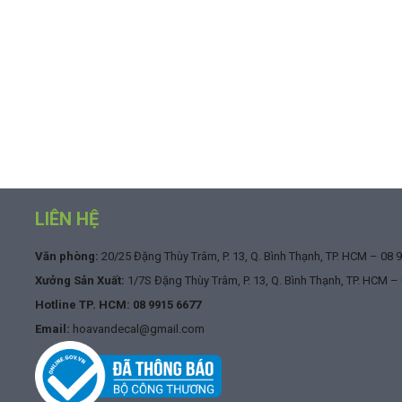
LIÊN HỆ
Văn phòng:
20/25 Đặng Thùy Trâm, P. 13, Q. Bình Thạnh, TP. HCM –
08 
Xưởng Sản Xuất:
1/7S Đặng Thùy Trâm, P. 13, Q. Bình Thạnh, TP. HCM –
Hotline TP. HCM:
08 9915 6677
Email:
hoavandecal@gmail.com