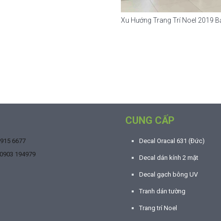
Xu Hướng Trang Trí Noel 2019 
CUNG CẤP
9915 6677
Decal Oracal 631 (Đức)
0903 194979
Decal dán kính 2 mặt
Decal gạch bông UV
Tranh dán tường
Trang trí Noel