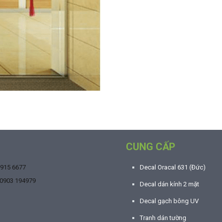
CUNG CẤP
9915 6677
Decal Oracal 631 (Đức)
0903 194979
Decal dán kính 2 mặt
Decal gạch bông UV
Tranh dán tường