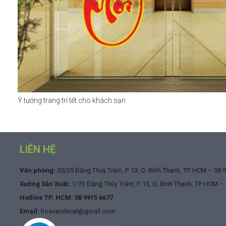
Ý tưởng trang trí tết cho khách sạn
LIÊN HỆ
Văn phòng:
20/25 Đặng Thùy Trâm, P. 13, Q. Bình Thạnh, TP. HCM –
08 
Xưởng Sản Xuất:
1/7S Đặng Thùy Trâm, P. 13, Q. Bình Thạnh, TP. HCM –
Hotline TP. HCM:
08 9915 6677
Email:
hoavandecal@gmail.com