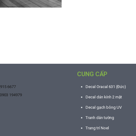
CUNG CẤP
9915 6677
Decal Oracal 631 (Đức)
0903 194979
Decal dán kính 2 mặt
Decal gạch bông UV
Tranh dán tường
Trang trí Noel