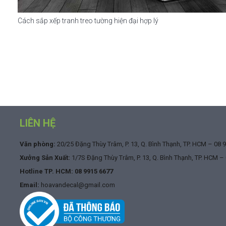
Cách sắp xếp tranh treo tường hiện đại hợp lý
LIÊN HỆ
Văn phòng:
20/25 Đặng Thùy Trâm, P. 13, Q. Bình Thạnh, TP. HCM –
08 
Xưởng Sản Xuất:
1/7S Đặng Thùy Trâm, P. 13, Q. Bình Thạnh, TP. HCM –
Hotline TP. HCM:
08 9915 6677
Email:
hoavandecal@gmail.com