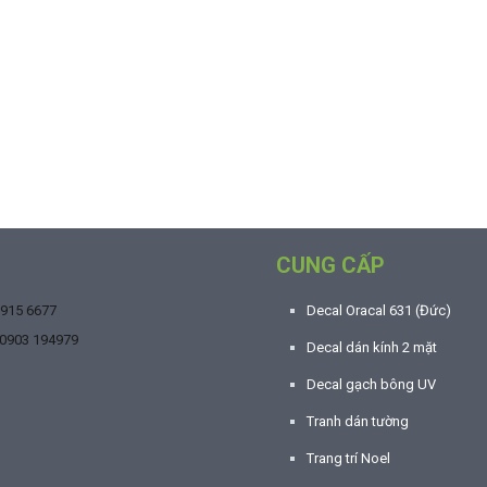
CUNG CẤP
9915 6677
Decal Oracal 631 (Đức)
0903 194979
Decal dán kính 2 mặt
Decal gạch bông UV
Tranh dán tường
Trang trí Noel