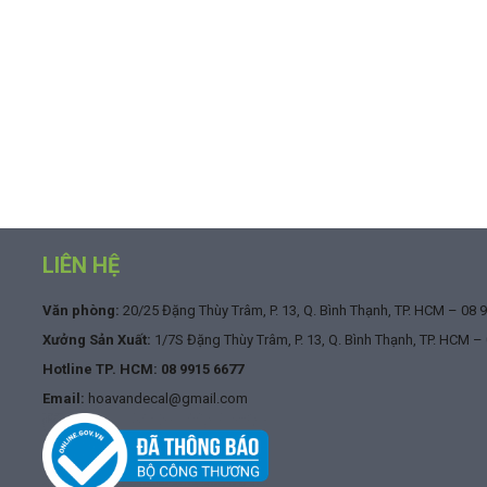
LIÊN HỆ
Văn phòng:
20/25 Đặng Thùy Trâm, P. 13, Q. Bình Thạnh, TP. HCM –
08 
Xưởng Sản Xuất:
1/7S Đặng Thùy Trâm, P. 13, Q. Bình Thạnh, TP. HCM –
Hotline TP. HCM:
08 9915 6677
Email:
hoavandecal@gmail.com