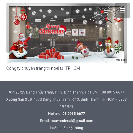
Công ty chuyên trang trí noel tại TPHCM
VP:
20/25 Đặng Thùy Trâm, P. 13, Bình Thạnh, TP. HCM – 08 9915 6677
Xưởng Sản Xuất:
1/7S Đặng Thùy Trâm, P. 13, Bình Thạnh, TP. HCM – 0903
194 979
Hotline:
08 9915 6677
Email:
hoavandecal@gmail.com
Hướng dẫn đặt hàng