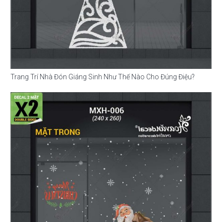
Trang Trí Nhà Đón Giáng Sinh Như Thế Nào Cho Đúng Điệu?