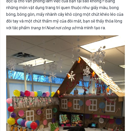
độc lạ cho văn phòng làm việc của bạn tại sao không?! Bằng
những món vật dụng trang trí quen thuộc như giấy màu, bong
bóng, bông gòn, mấy nhành cây khô cộng một chút khéo léo của
đôi tay và một chút thẩm mỹ của đôi mắt, bạn sẽ thấy thỏa lòng
với tác phẩm
trang trí Noel nơi công sở
mà mình tạo ra.