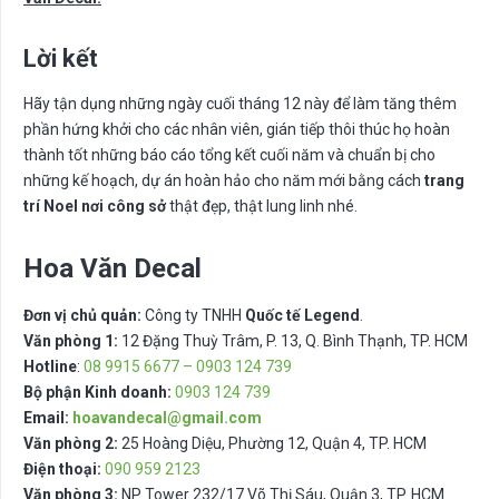
Lời kết
Hãy tận dụng những ngày cuối tháng 12 này để làm tăng thêm
phần hứng khởi cho các nhân viên, gián tiếp thôi thúc họ hoàn
thành tốt những báo cáo tổng kết cuối năm và chuẩn bị cho
những kế hoạch, dự án hoàn hảo cho năm mới bằng cách
trang
trí Noel nơi công sở
thật đẹp, thật lung linh nhé.
Hoa Văn Decal
Đơn vị chủ quản:
Công ty TNHH
Quốc tế Legend
.
Văn phòng 1:
12 Đặng Thuỳ Trâm, P. 13, Q. Bình Thạnh, TP. HCM
Hotline
:
08 9915 6677 – 0903 124 739
Bộ phận Kinh doanh:
0903 124 739
Email:
hoavandecal@gmail.com
Văn phòng 2:
25 Hoàng Diệu, Phường 12, Quận 4, TP. HCM
Điện thoại:
090 959 2123
Văn phòng 3:
NP Tower 232/17 Võ Thị Sáu, Quận 3, TP. HCM