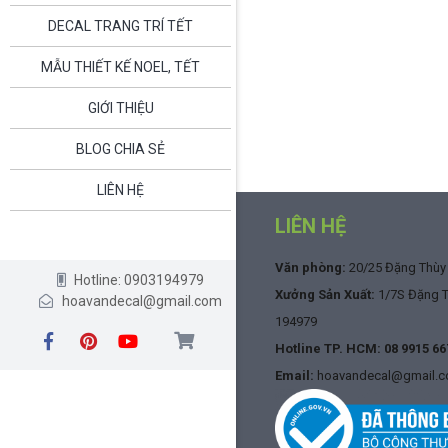
Phân
DECAL TRANG TRÍ TẾT
trang
bài
MẪU THIẾT KẾ NOEL, TẾT
viết
GIỚI THIỆU
BLOG CHIA SẺ
LIÊN HỆ
LIÊN HỆ
Văn phòng:
20/25 Đặng Thùy T
Hotline: 0903194979
Xưởng Sản Xuất:
1/7S Đặng Th
hoavandecal@gmail.com
194979
Hotline TP. HCM:
08 9915 66
Email:
hoavandecal@gmail.