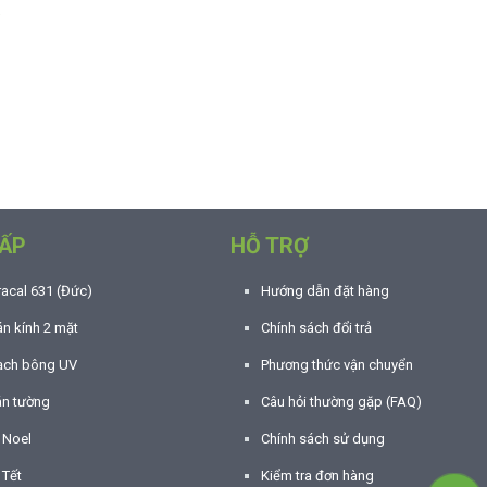
ẤP
HỖ TRỢ
racal 631 (Đức)
Hướng dẫn đặt hàng
n kính 2 mặt
Chính sách đổi trả
ạch bông UV
Phương thức vận chuyển
án tường
Câu hỏi thường gặp (FAQ)
í Noel
Chính sách sử dụng
 Tết
Kiểm tra đơn hàng