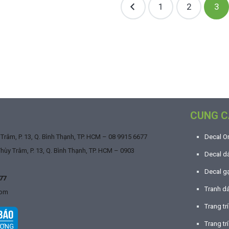
1
2
3
CUNG C
râm, P. 13, Q. Bình Thạnh, TP. HCM –
08 9915 6677
Decal O
ùy Trâm, P. 13, Q. Bình Thạnh, TP. HCM –
0903
Decal dá
Decal g
77
Tranh d
com
Trang tr
Trang trí