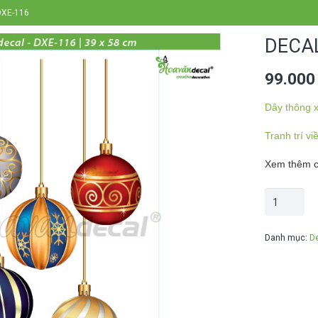
 DXE-116
DECAL
99.00
Dây thông x
Tranh trí vi
Xem thêm cá
Decal
trang
trí
Danh mục:
D
noel
DXE-
116
số