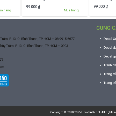
99.000
₫
99.000
₫
ua hàng
Mua hàng
CUNG C
râm, P. 13, Q. Bình Thạnh, TP. HCM –
08 9915 6677
Decal O
ùy Trâm, P. 13, Q. Bình Thạnh, TP. HCM –
0903
Decal dá
Decal g
77
Tranh d
com
Trang tr
Trang trí
Copyright © 2010-2025 HoaVanDecal. All rights r