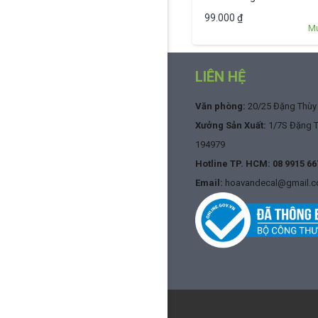
99.000
₫
M
LIÊN HỆ
Văn phòng:
20/25 Đặng Thùy T
Xưởng Sản Xuất:
1/7S Đặng Th
194979
Hotline TP. HCM:
08 9915 66
Email:
hoavandecal@gmail.