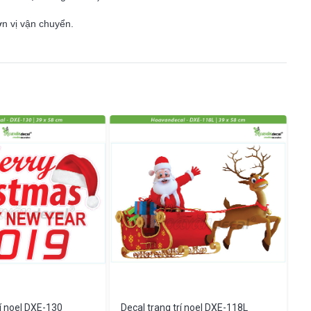
ơn vị vận chuyển.
rí noel DXE-130
Decal trang trí noel DXE-118L