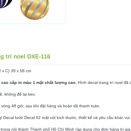
lượng
g trí noel DXE-116
R x C) 39 x 58 cm
 cao cấp in màu 1 mặt chất lượng cao.
Hình decal trang trí noel đã 
ẽ, không để lại keo.
g vòng 48 giờ, sau khi đặt hàng và hoàn tất thanh toán.
g/ Decal lưới/ Decal 02 mặt với kích thước, thiết kế và yêu cầu khác vu
 trong nội thành Thành phố Hồ Chí Minh (áp dụng cho đơn hàng trị giá t