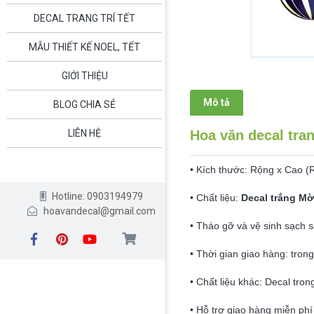
DECAL TRANG TRÍ TẾT
MẪU THIẾT KẾ NOEL, TẾT
GIỚI THIỆU
Mô tả
BLOG CHIA SẺ
Hoa văn decal tran
LIÊN HỆ
• Kích thước: Rộng x Cao (
Hotline: 0903194979
• Chất liệu:
Decal trắng Mờ
hoavandecal@gmail.com
• Tháo gỡ và vệ sinh sạch s
• Thời gian giao hàng: tron
• Chất liệu khác: Decal tron
• Hỗ trợ giao hàng miễn phí