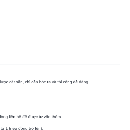
được cắt sẵn, chỉ cần bóc ra và thi công dễ dàng.
i lòng liên hệ để được tư vấn thêm.
ừ 1 triệu đồng trở lên).