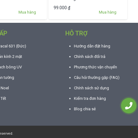
99.000
₫
Mua hàng
Mua hàng
ẤP
HỖ TRỢ
racal 631 (Đức)
Hướng dẫn đặt hàng
n kính 2 mặt
Chính sách đổi trả
ạch bông UV
Phương thức vận chuyển
án tường
Câu hỏi thường gặp (FAQ)
í Noel
Chính sách sử dụng
 Tết
Kiểm tra đơn hàng
Blog chia sẻ
eserved.