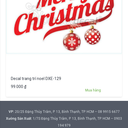
Decal trang trí noel DXE-129
99.000
₫
Mua hàng
VP:
20/25 Đặng Thùy Trâm, P. 13, Bình Thạnh, TP. HCM – 08 9915 6677
Xưởng Sản Xuất:
1/7S Đặng Thùy Trâm, P. 13, Bình Thạnh, TP. HCM – 0903
194 979