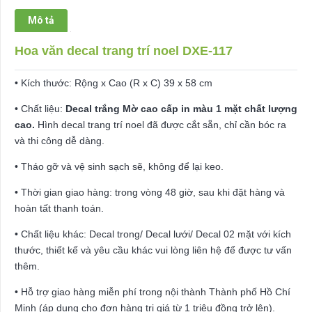
số
Mô tả
lượng
Hoa văn decal trang trí noel DXE-117
• Kích thước: Rộng x Cao (R x C) 39 x 58 cm
• Chất liệu:
Decal trắng Mờ cao cấp in màu 1 mặt chất lượng
cao.
Hình decal trang trí noel đã được cắt sẵn, chỉ cần bóc ra
và thi công dễ dàng.
• Tháo gỡ và vệ sinh sạch sẽ, không để lại keo.
• Thời gian giao hàng: trong vòng 48 giờ, sau khi đặt hàng và
hoàn tất thanh toán.
• Chất liệu khác: Decal trong/ Decal lưới/ Decal 02 mặt với kích
thước, thiết kế và yêu cầu khác vui lòng liên hệ để được tư vấn
thêm.
• Hỗ trợ giao hàng miễn phí trong nội thành Thành phố Hồ Chí
Minh (áp dụng cho đơn hàng trị giá từ 1 triệu đồng trở lên).