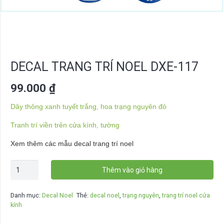
DECAL TRANG TRÍ NOEL DXE-117
99.000
₫
Dây thông xanh tuyết trắng, hoa trạng nguyên đỏ
Tranh trí viền trên cửa kính, tường
Xem thêm các mẫu decal trang trí noel
Decal
Thêm vào giỏ hàng
trang
trí
Danh mục:
Decal Noel
Thẻ:
decal noel
,
trạng nguyên
,
trang trí noel cửa
noel
kính
DXE-
117