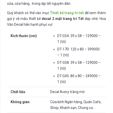
cửa, cửa hàng…trong dịp tết nguyên đán.
Quý khách có thể vào mục
Thiết kế trang trí tết
để xem thêm
gợi ý về mẫu thiết kế
decal 2 mặt trang trí Tết
đẹp nhé. Hoa
Văn Decal hân hạnh phục vụ!
Kích thước (cm)
DT-G54: 39 x 58 – 129000 –
1 (tờ)
DT-17R: 120 x 80 – 399000
– 1 (tờ)
DT-G58: 39 x 58 – 129000 –
1 (tờ)
DT-G45: 80 x 80 – 249000 –
1 (tờ)
Chất liệu
Decal Avery trắng mờ
Không gian
Cửa kính Ngân hàng, Quán Cafe,
Shop, Khách sạn, Chung cư…