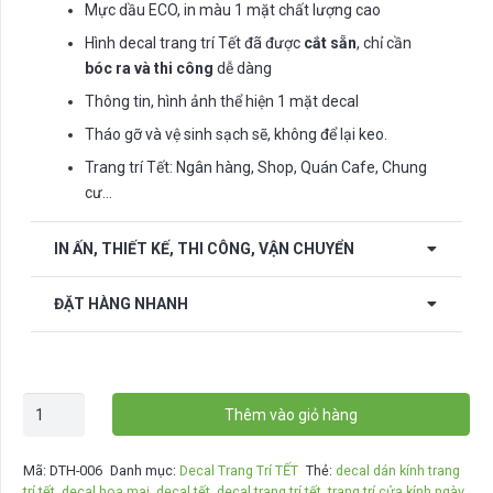
Mực dầu ECO, in màu 1 mặt chất lượng cao
Hình decal trang trí Tết đã được
cắt sẵn
, chỉ cần
bóc ra và thi công
dễ dàng
Thông tin, hình ảnh thể hiện 1 mặt decal
Tháo gỡ và vệ sinh sạch sẽ, không để lại keo.
Trang trí Tết: Ngân hàng, Shop, Quán Cafe, Chung
cư…
IN ẤN, THIẾT KẾ, THI CÔNG, VẬN CHUYỂN
ĐẶT HÀNG NHANH
Combo
Thêm vào giỏ hàng
decal
1
Mã:
DTH-006
Danh mục:
Decal Trang Trí TẾT
Thẻ:
decal dán kính trang
mặt
trí tết
,
decal hoa mai
,
decal tết
,
decal trang trí tết
,
trang trí cửa kính ngày