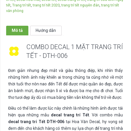
trang
tết
,
Trang trí tết
,
trang trí tết 2020
,
trang trí tết nguyên đán
,
trang trí tết
trí
văn phòng
Tết
-
DTH-
Mô tả
Hướng dẫn
006
số
COMBO DECAL 1 MẶT TRANG TRÍ
lượng
TẾT - DTH-006
Đơn giản nhưng đẹp mắt và giàu thông điệp, khi nhìn thấy
những hình ảnh này khiến ai trong chúng ta cũng nhớ về một
thời tuổi thơ nôn nao đến Tết để được mặc quần áo đẹp, được
ăn bánh mứt, được nhận lì xì và được ba mẹ cho đi chơi. Tuổi
thơ tươi đẹp ấy dù có mua bằng tiền vẫn không thể trở về được.
Điều có thể làm được lúc này chính là những hình ảnh được tái
hiện qua những mẫu
decal trang trí Tết
. Với combo mẫu
decal trang trí Tết DTH-006
tại Hoa Văn Decal, hy vọng sẽ
đem đến cho khách hàng có thêm sự lựa chọn để trang trí nhà