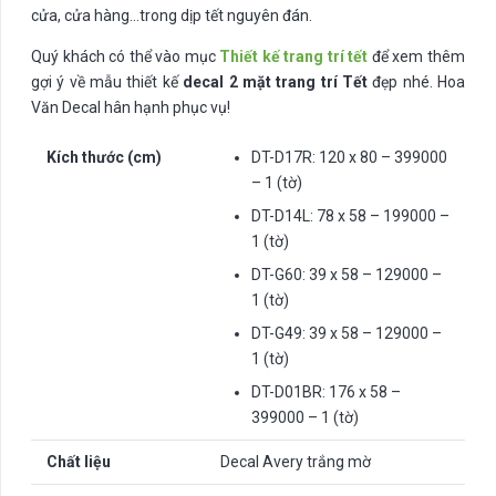
cửa, cửa hàng…trong dịp tết nguyên đán.
Quý khách có thể vào mục
Thiết kế trang trí tết
để xem thêm
gợi ý về mẫu thiết kế
decal 2 mặt trang trí Tết
đẹp nhé. Hoa
Văn Decal hân hạnh phục vụ!
Kích thước (cm)
DT-D17R: 120 x 80 – 399000
– 1 (tờ)
DT-D14L: 78 x 58 – 199000 –
1 (tờ)
DT-G60: 39 x 58 – 129000 –
1 (tờ)
DT-G49: 39 x 58 – 129000 –
1 (tờ)
DT-D01BR: 176 x 58 –
399000 – 1 (tờ)
Chất liệu
Decal Avery trắng mờ