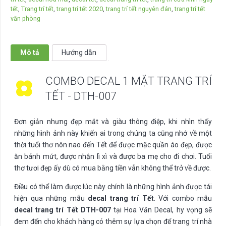
trang
tết
,
Trang trí tết
,
trang trí tết 2020
,
trang trí tết nguyên đán
,
trang trí tết
trí
văn phòng
Tết
-
DTH-
Mô tả
Hướng dẫn
007
số
COMBO DECAL 1 MẶT TRANG TRÍ
lượng
TẾT - DTH-007
Đơn giản nhưng đẹp mắt và giàu thông điệp, khi nhìn thấy
những hình ảnh này khiến ai trong chúng ta cũng nhớ về một
thời tuổi thơ nôn nao đến Tết để được mặc quần áo đẹp, được
ăn bánh mứt, được nhận lì xì và được ba mẹ cho đi chơi. Tuổi
thơ tươi đẹp ấy dù có mua bằng tiền vẫn không thể trở về được.
Điều có thể làm được lúc này chính là những hình ảnh được tái
hiện qua những mẫu
decal trang trí Tết
. Với combo mẫu
decal trang trí Tết DTH-007
tại Hoa Văn Decal, hy vọng sẽ
đem đến cho khách hàng có thêm sự lựa chọn để trang trí nhà