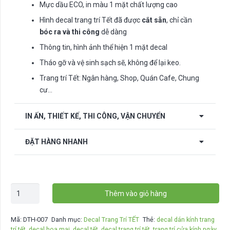
Mực dầu ECO, in màu 1 mặt chất lượng cao
Hình decal trang trí Tết đã được
cắt sẵn
, chỉ cần
bóc ra và thi công
dễ dàng
Thông tin, hình ảnh thể hiện 1 mặt decal
Tháo gỡ và vệ sinh sạch sẽ, không để lại keo.
Trang trí Tết: Ngân hàng, Shop, Quán Cafe, Chung
cư…
IN ẤN, THIẾT KẾ, THI CÔNG, VẬN CHUYỂN
ĐẶT HÀNG NHANH
Combo
Thêm vào giỏ hàng
decal
1
Mã:
DTH-007
Danh mục:
Decal Trang Trí TẾT
Thẻ:
decal dán kính trang
mặt
trí tết
,
decal hoa mai
,
decal tết
,
decal trang trí tết
,
trang trí cửa kính ngày