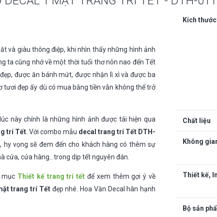
DECAL 1 MẶT TRANG TRÍ TẾT - DTH-011
011
số
Kích thước
lượng
t và giàu thông điệp, khi nhìn thấy những hình ảnh
ng ta cũng nhớ về một thời tuổi thơ nôn nao đến Tết
ẹp, được ăn bánh mứt, được nhận lì xì và được ba
hơ tươi đẹp ấy dù có mua bằng tiền vẫn không thể trở
lúc này chính là những hình ảnh được tái hiện qua
Chất liệu
g trí Tết
. Với combo mẫu
decal trang trí Tết DTH-
Không gia
l, hy vọng sẽ đem đến cho khách hàng có thêm sự
nhà cửa, cửa hàng…trong dịp tết nguyên đán.
Thiết kế, I
o mục
Thiết kế trang trí tết
để xem thêm gợi ý về
ặt trang trí Tết
đẹp nhé. Hoa Văn Decal hân hạnh
Bộ sản ph