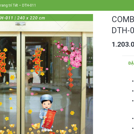
rang trí Tết – DTH-011
COMBO
DTH-
1.203.
ĐẶ