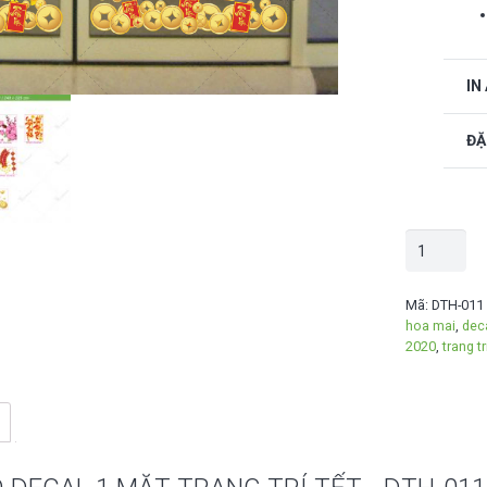
IN
ĐẶ
Combo
decal
1
Mã:
DTH-011
hoa mai
,
deca
mặt
2020
,
trang t
trang
trí
Tết
-
DTH-