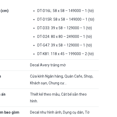
 (cm)
DT-D16L: 58 x 58 – 149000 – 1 (tờ)
DT-D15R: 58 x 58 – 149000 – 1 (tờ)
DT-D33: 39 x 58 – 129000 – 1 (tờ)
DT-D24: 80 x 80 – 249000 – 1 (tờ)
DT-G47: 39 x 58 – 129000 – 1 (tờ)
DT-K81: 118 x 45 – 199000 – 2 (tờ)
Decal Avery trắng mờ
n
Cửa kính Ngân hàng, Quán Cafe, Shop,
Khách sạn, Chung cư…
n ấn
Thiết kế theo mẫu, Cắt bế sẵn theo
hình.
ẩm bao gồm
Decal như hình ảnh, Dụng cụ dán, Tờ