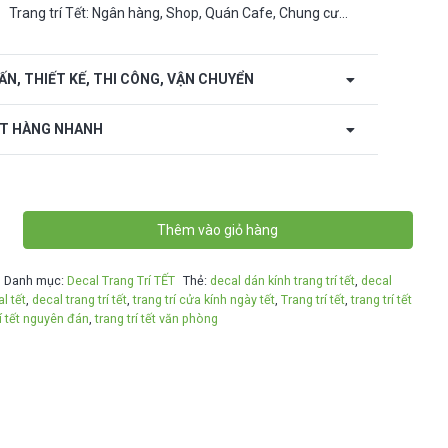
Trang trí Tết: Ngân hàng, Shop, Quán Cafe, Chung cư…
 ẤN, THIẾT KẾ, THI CÔNG, VẬN CHUYỂN
T HÀNG NHANH
Thêm vào giỏ hàng
Danh mục:
Decal Trang Trí TẾT
Thẻ:
decal dán kính trang trí tết
,
decal
l tết
,
decal trang trí tết
,
trang trí cửa kính ngày tết
,
Trang trí tết
,
trang trí tết
rí tết nguyên đán
,
trang trí tết văn phòng